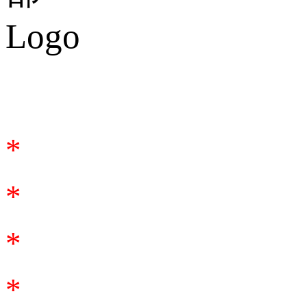
合作谘詢
*
*
*
*