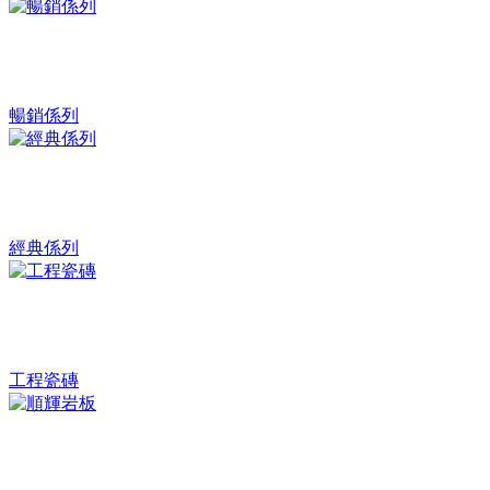
暢銷係列
經典係列
工程瓷磚