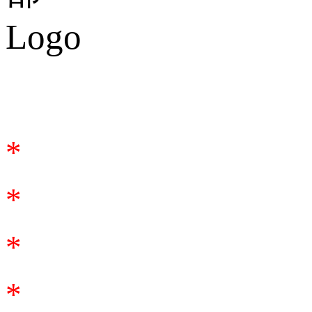
合作谘詢
*
*
*
*