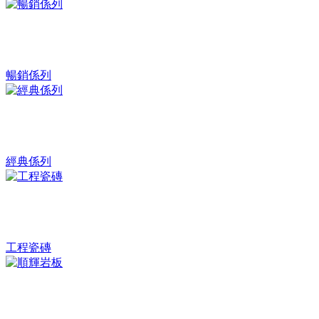
暢銷係列
經典係列
工程瓷磚